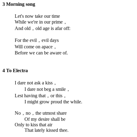
3 Morning song
Let's now take our time
While we're in our prime，
And old，old age is afar off:
For the evil，evil days
Will come on apace，
Before we can be aware of.
4 To Electra
I dare not ask a kiss，
I dare not beg a smile，
Lest having that，or this，
I might grow proud the while.
No，no，the utmost share
Of my desire shall be
Only to kiss that air
That lately kissed thee.