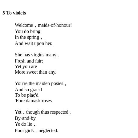
5 To violets
Welcome，maids-of-honour!
You do bring
In the spring，
And wait upon her.
She has virgins many，
Fresh and fair;
Yet you are
More sweet than any.
You're the maiden posies，
And so grac'd
To be plac'd
'Fore damask roses.
Yet，though thus respected，
By-and-by
Ye do lie，
Poor girls，neglected.