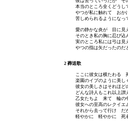
彼は去っていったが そ
本当のところ全くどうし
やつが私に触れて おか
苦しめられるようになっ
愛の静かな炎が 目に見
そのとき私の胸に忍び込
実のところ私には弓は見
やつの指は矢だったのだ
2 葬送歌
ここに彼女は横たわる 
楽園のイブのように美し
彼女の美しさはそれほど
どんな詩人もこれ以上讃
乙女たちよ 来て 輪の
彼女への至高のレクイエ
それから去って行け だ
軽やかに 軽やかに 死