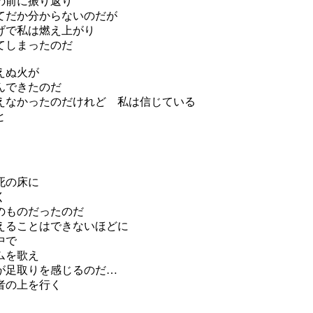
の前に振り返り
てだか分からないのだが
げで私は燃え上がり
てしまったのだ
えぬ火が
んできたのだ
えなかったのだけれど 私は信じている
と
死の床に
く
のものだったのだ
えることはできないほどに
中で
ムを歌え
が足取りを感じるのだ…
者の上を行く