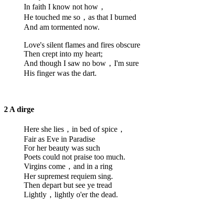
In faith I know not how，
He touched me so，as that I burned
And am tormented now.
Love's silent flames and fires obscure
Then crept into my heart;
And though I saw no bow，I'm sure
His finger was the dart.
2 A dirge
Here she lies，in bed of spice，
Fair as Eve in Paradise
For her beauty was such
Poets could not praise too much.
Virgins come，and in a ring
Her supremest requiem sing.
Then depart but see ye tread
Lightly，lightly o'er the dead.