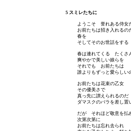
5 スミレたちに
ようこそ 誉れある侍女
お前たちは招き入れるの
春を
そしてそのお世話をする
春は連れてくる たくさ
爽やかで美しい娘らを
それでも お前たちは
誰よりもずっと愛らしい
お前たちは花束の乙女
その優美さで
真っ先に讃えられるのだ
ダマスクのバラを差し置
だが それほど敬意を払
次第次第に
お前たちは忘れ去られ