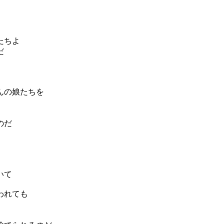
たちよ
だ
んの娘たちを
のだ
いて
われても