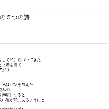
の５つの詩
をして私に近づいてきた
と上着を着て
下がり
 私はパンを与えた
望みの
り満腹になると
良い運が私にあるようにと