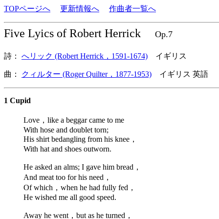
TOPページへ
更新情報へ
作曲者一覧へ
Five Lyics of Robert Herrick
Op.7
詩：
へリック (Robert Herrick，1591-1674)
イギリス
曲：
クィルター (Roger Quilter，1877-1953)
イギリス 英語
1 Cupid
Love，like a beggar came to me
With hose and doublet torn;
His shirt bedangling from his knee，
With hat and shoes outworn.
He asked an alms; I gave him bread，
And meat too for his need，
Of which，when he had fully fed，
He wished me all good speed.
Away he went，but as he turned，