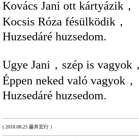
Kovács Jani ott kártyázik，
Kocsis Róza fésülködik，
Huzsedáré huzsedom.
Ugye Jani，szép is vagyok
Éppen neked való vagyok，
Huzsedáré huzsedom.
( 2018.08.25 藤井宏行 ）