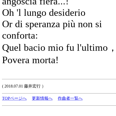
angoscia fiera...!
Oh 'l lungo desiderio
Or di speranza più non si
conforta:
Quel bacio mio fu l'ultimo
Povera morta!
( 2018.07.01 藤井宏行 ）
TOPページへ
更新情報へ
作曲者一覧へ