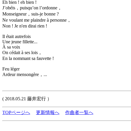
Eh bien ! eh bien !
J’obéis，puisqu’on l’ordonne，
Monseigneur，suis-je bonne ?
Ne voulant me plaindre à personne，
Non ! Je n'en dirai rien !
Il était autrefois
Une jeune fillette...
À sa voix
On cédait à ses lois，
En la nommant sa fauvette !
Feu léger
Ardeur mensongère，...
( 2018.05.21 藤井宏行 ）
TOPページへ
更新情報へ
作曲者一覧へ