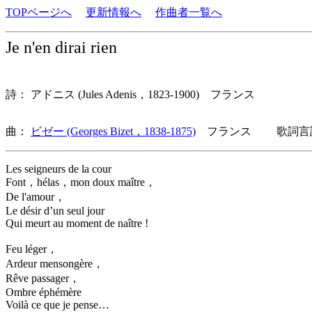
TOPページへ
更新情報へ
作曲者一覧へ
Je n'en dirai rien
詩： アドニス (Jules Adenis，1823-1900) フランス
曲：
ビゼー (Georges Bizet，1838-1875)
フランス 歌詞言語
Les seigneurs de la cour
Font，hélas，mon doux maître，
De l'amour，
Le désir d’un seul jour
Qui meurt au moment de naître !
Feu léger，
Ardeur mensongère，
Rêve passager，
Ombre éphémère
Voilà ce que je pense…