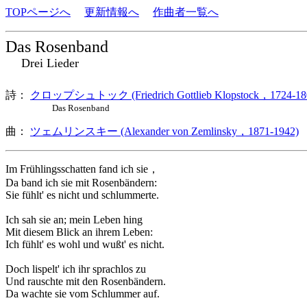
TOPページへ
更新情報へ
作曲者一覧へ
Das Rosenband
Drei Lieder
詩：
クロップシュトック (Friedrich Gottlieb Klopstock，1724-18
Das Rosenband
曲：
ツェムリンスキー (Alexander von Zemlinsky，1871-1942)
Im Frühlingsschatten fand ich sie，
Da band ich sie mit Rosenbändern:
Sie fühlt' es nicht und schlummerte.
Ich sah sie an; mein Leben hing
Mit diesem Blick an ihrem Leben:
Ich fühlt' es wohl und wußt' es nicht.
Doch lispelt' ich ihr sprachlos zu
Und rauschte mit den Rosenbändern.
Da wachte sie vom Schlummer auf.