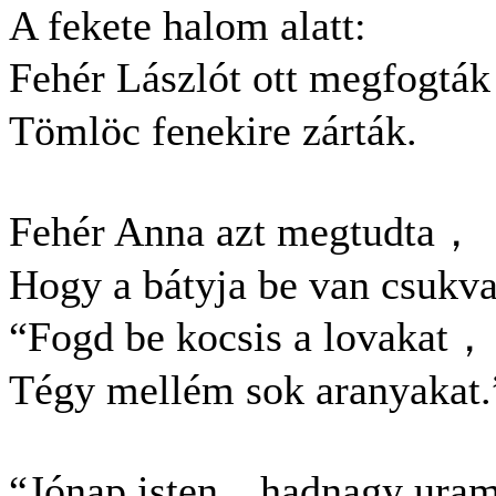
A fekete halom alatt:
Fehér Lászlót ott megfogtá
Tömlöc fenekire zárták.
Fehér Anna azt megtudta，
Hogy a bátyja be van csukva
“Fogd be kocsis a lovakat，
Tégy mellém sok aranyakat.
“Jónap isten，hadnagy uram