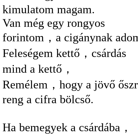
kimulatom magam.
Van még egy rongyos
forintom，a cigánynak ado
Feleségem kettő，csárdás
mind a kettő，
Remélem，hogy a jövő őszr
reng a cifra bölcső.
Ha bemegyek a csárdába，