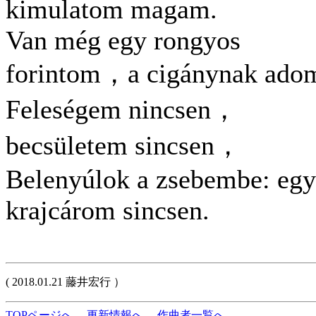
kimulatom magam.
Van még egy rongyos
forintom，a cigánynak ado
Feleségem nincsen，
becsületem sincsen，
Belenyúlok a zsebembe: egy
krajcárom sincsen.
( 2018.01.21 藤井宏行 ）
TOPページへ
更新情報へ
作曲者一覧へ