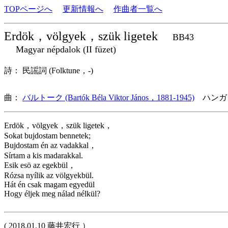
TOPページへ
更新情報へ
作曲者一覧へ
Erdök，völgyek，szük ligetek
BB43
Magyar népdalok (II füzet)
詩： 民謡詞 (Folktune，-)
曲：
バルトーク (Bartók Béla Viktor János，1881-1945)
ハンガ
Erdök，völgyek，szük ligetek，
Sokat bujdostam bennetek;
Bujdostam én az vadakkal，
Sírtam a kis madarakkal.
Esik esö az egekbül，
Rózsa nyílik az völgyekbül.
Hát én csak magam egyedül
Hogy éljek meg nálad nélkül?
( 2018.01.10 藤井宏行 ）