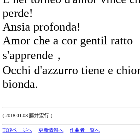
perde!
Ansia profonda!
Amor che a cor gentil ratto
s'apprende，
Occhi d'azzurro tiene e chi
bionda.
( 2018.01.08 藤井宏行 ）
TOPページへ
更新情報へ
作曲者一覧へ