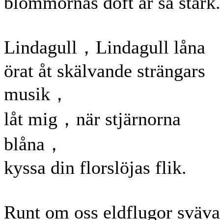
blommornas doft är så stark
Lindagull，Lindagull låna
örat åt skälvande strängars
musik，
låt mig，när stjärnorna
blåna，
kyssa din florslöjas flik.
Runt om oss eldflugor svä