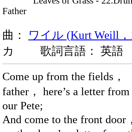
Leaves of Grass - 22.Drum-
Father
曲：
ワイル (Kurt Weill，1
カ 歌詞言語： 英語
Come up from the fields，
father， here’s a letter from
our Pete;
And come to the front doo