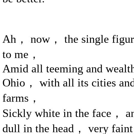
Ah， now， the single figu
to me，
Amid all teeming and wealt
Ohio， with all its cities an
farms，
Sickly white in the face， a
dull in the head， very fai