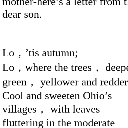
mother-here’s a letter from 
dear son.
Lo，’tis autumn;
Lo，where the trees， deep
green， yellower and redd
Cool and sweeten Ohio’s
villages， with leaves
fluttering in the moderate