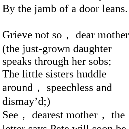
By the jamb of a door leans.
Grieve not so， dear moth
(the just-grown daughter
speaks through her sobs;
The little sisters huddle
around， speechless and
dismay’d;)
See， dearest mother， the
letter says Pete will soon be