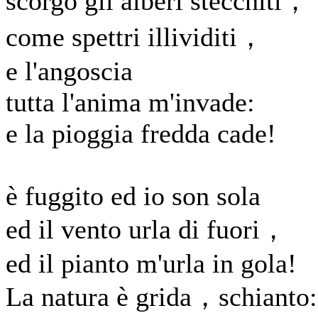
scorgo gli alberi stecchiti，
come spettri illividiti，
e l'angoscia
tutta l'anima m'invade:
e la pioggia fredda cade!
è fuggito ed io son sola
ed il vento urla di fuori，
ed il pianto m'urla in gola!
La natura è grida，schianto: