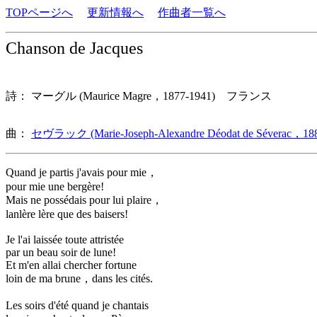
TOPページへ
更新情報へ
作曲者一覧へ
Chanson de Jacques
詩： マーグル (Maurice Magre，1877-1941) フランス
曲：
セヴラック (Marie-Joseph-Alexandre Déodat de Séverac，188
Quand je partis j'avais pour mie，
pour mie une bergère!
Mais ne possédais pour lui plaire，
lanlère lère que des baisers!
Je l'ai laissée toute attristée
par un beau soir de lune!
Et m'en allai chercher fortune
loin de ma brune，dans les cités.
Les soirs d'été quand je chantais