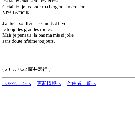
les vieux chants de nos Pères，
C'était toujours pour ma bergère lanlère lère.
Vive l'Amour.
J'ai bien souffert，les nuits d'hiver
le long des grandes routes;
Mais je pensais: là-bas ma mie si jolie，
sans doute m'aime toujours.
( 2017.10.22 藤井宏行 ）
TOPページへ
更新情報へ
作曲者一覧へ