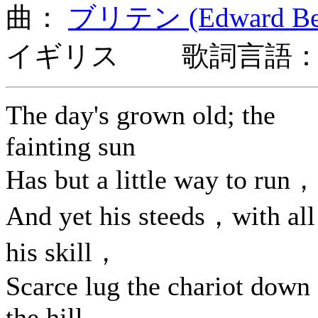
曲：
ブリテン (Edward Benj
イギリス 歌詞言語：
The day's grown old; the
fainting sun
Has but a little way to run，
And yet his steeds，with all
his skill，
Scarce lug the chariot down
the hill.