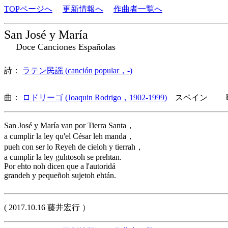
TOPページへ
更新情報へ
作曲者一覧へ
San José y María
Doce Canciones Españolas
詩：
ラテン民謡 (canción popular，-)
曲：
ロドリーゴ (Joaquin Rodrigo，1902-1999)
スペイン 歌
San José y María van por Tierra Santa，
a cumplir la ley qu'el César leh manda，
pueh con ser lo Reyeh de cieloh y tierrah，
a cumplir la ley guhtosoh se prehtan.
Por ehto noh dicen que a l'autoridá
grandeh y pequeñoh sujetoh ehtán.
( 2017.10.16 藤井宏行 ）