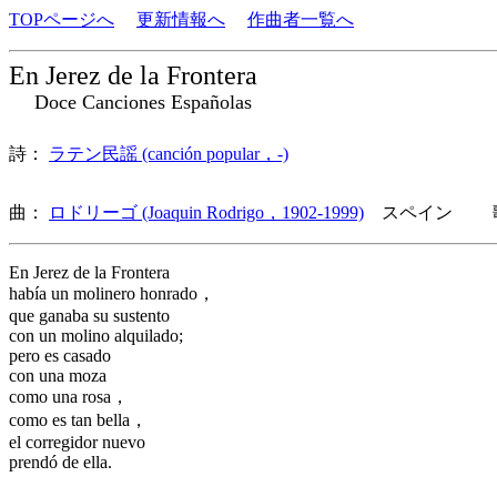
TOPページへ
更新情報へ
作曲者一覧へ
En Jerez de la Frontera
Doce Canciones Españolas
詩：
ラテン民謡 (canción popular，-)
曲：
ロドリーゴ (Joaquin Rodrigo，1902-1999)
スペイン 歌
En Jerez de la Frontera
había un molinero honrado，
que ganaba su sustento
con un molino alquilado;
pero es casado
con una moza
como una rosa，
como es tan bella，
el corregidor nuevo
prendó de ella.