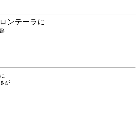
フロンテーラに
謡
に
きが