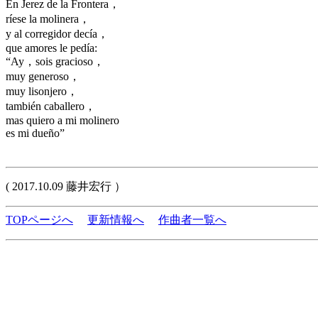
En Jerez de la Frontera，
ríese la molinera，
y al corregidor decía，
que amores le pedía:
“Ay，sois gracioso，
muy generoso，
muy lisonjero，
también caballero，
mas quiero a mi molinero
es mi dueño”
( 2017.10.09 藤井宏行 ）
TOPページへ
更新情報へ
作曲者一覧へ