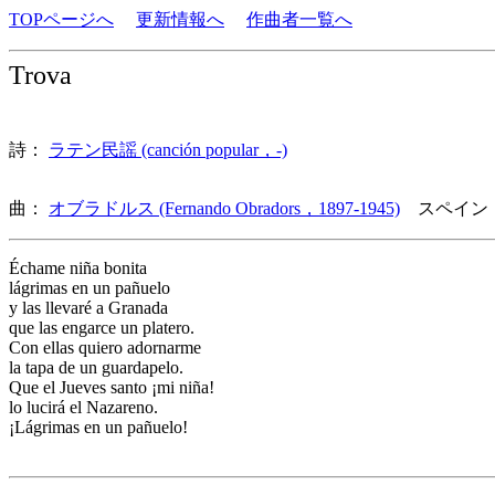
TOPページへ
更新情報へ
作曲者一覧へ
Trova
詩：
ラテン民謡 (canción popular，-)
曲：
オブラドルス (Fernando Obradors，1897-1945)
スペイン
Échame niña bonita
lágrimas en un pañuelo
y las llevaré a Granada
que las engarce un platero.
Con ellas quiero adornarme
la tapa de un guardapelo.
Que el Jueves santo ¡mi niña!
lo lucirá el Nazareno.
¡Lágrimas en un pañuelo!