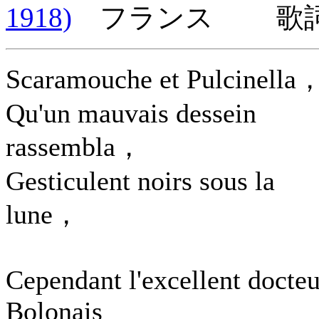
1918)
フランス 歌詞言
Scaramouche et Pulcinella
Qu'un mauvais dessein
rassembla，
Gesticulent noirs sous la
lune，
Cependant l'excellent docteu
Bolonais