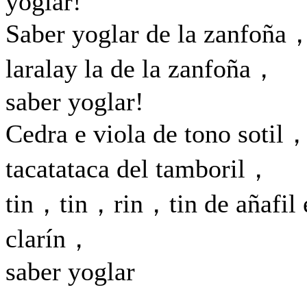
yoglar!
Saber yoglar de la zanfoña
laralay la de la zanfoña，
saber yoglar!
Cedra e viola de tono sotil
tacatataca del tamboril，
tin，tin，rin，tin de añafil 
clarín，
saber yoglar