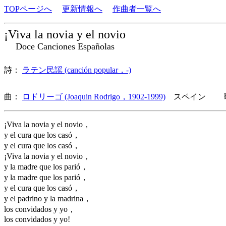
TOPページへ
更新情報へ
作曲者一覧へ
¡Viva la novia y el novio
Doce Canciones Españolas
詩：
ラテン民謡 (canción popular，-)
曲：
ロドリーゴ (Joaquin Rodrigo，1902-1999)
スペイン 歌
¡Viva la novia y el novio，
y el cura que los casó，
y el cura que los casó，
¡Viva la novia y el novio，
y la madre que los parió，
y la madre que los parió，
y el cura que los casó，
y el padrino y la madrina，
los convidados y yo，
los convidados y yo!