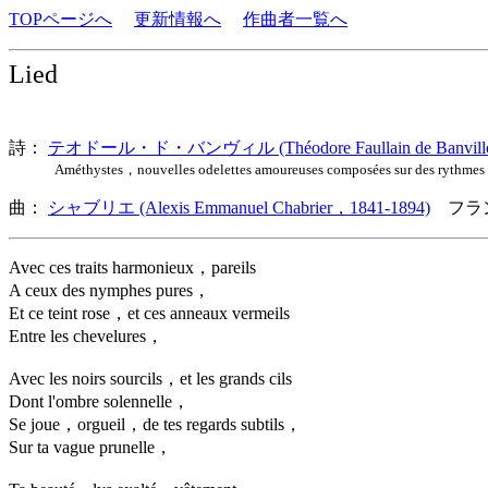
TOPページへ
更新情報へ
作曲者一覧へ
Lied
詩：
テオドール・ド・バンヴィル (Théodore Faullain de Banville
Améthystes，nouvelles odelettes amoureuses composées sur des rythmes
曲：
シャブリエ (Alexis Emmanuel Chabrier，1841-1894)
フラン
Avec ces traits harmonieux，pareils
A ceux des nymphes pures，
Et ce teint rose，et ces anneaux vermeils
Entre les chevelures，
Avec les noirs sourcils，et les grands cils
Dont l'ombre solennelle，
Se joue，orgueil，de tes regards subtils，
Sur ta vague prunelle，