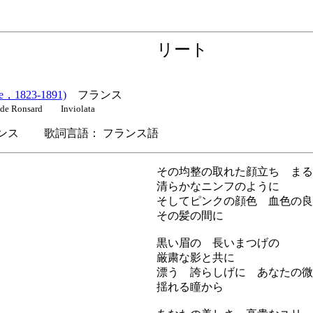
リート
，1823-1891)
フランス
 de Ronsard Inviolata
ス 歌詞言語： フランス語
その均整の取れた顔立ち まる
清らかなニンフのように
そしてピンクの顔色 血色の良
その髪の間に
黒い眉の 長いまつげの
厳粛な影と共に
漂う 誇らしげに あなたの微
揺れる瞳から