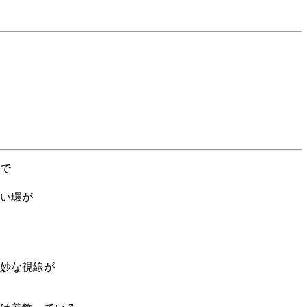
で
い環が
妙な視線が