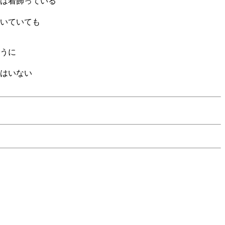
は着飾っている
いていても
うに
はいない