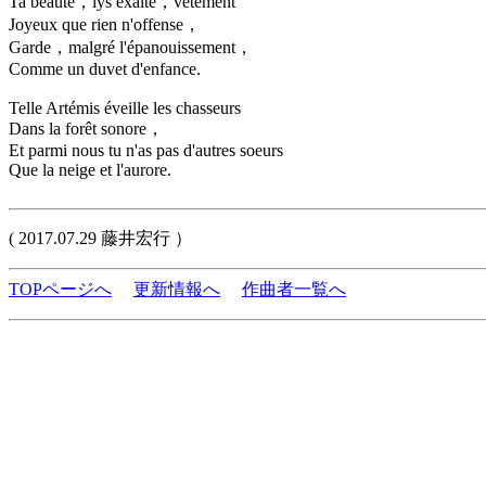
Ta beauté，lys exalté，vêtement
Joyeux que rien n'offense，
Garde，malgré l'épanouissement，
Comme un duvet d'enfance.
Telle Artémis éveille les chasseurs
Dans la forêt sonore，
Et parmi nous tu n'as pas d'autres soeurs
Que la neige et l'aurore.
( 2017.07.29 藤井宏行 ）
TOPページへ
更新情報へ
作曲者一覧へ