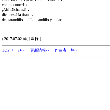
con mis tunerías.
¡Ah! Dicha está，
dicha está la tirana，
del zarandillo andillo，andillo y andar.
( 2017.07.02 藤井宏行 ）
TOPページへ
更新情報へ
作曲者一覧へ