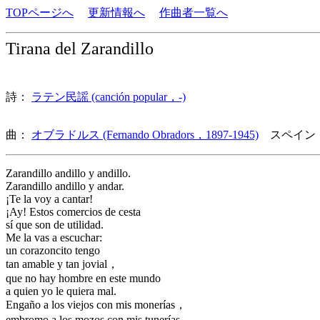
TOPページへ
更新情報へ
作曲者一覧へ
Tirana del Zarandillo
詩：
ラテン民謡 (canción popular，-)
曲：
オブラドルス (Fernando Obradors，1897-1945)
スペイン
Zarandillo andillo y andillo.
Zarandillo andillo y andar.
¡Te la voy a cantar!
¡Ay! Estos comercios de cesta
sí que son de utilidad.
Me la vas a escuchar:
un corazoncito tengo
tan amable y tan jovial，
que no hay hombre en este mundo
a quien yo le quiera mal.
Engaño a los viejos con mis monerías，
embromo a los mozos con mis tunerías，