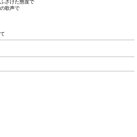
ふざけた態度で
の歌声で
て