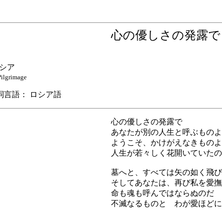
心の優しさの発露
シア
Pilgrimage
語： ロシア語
心の優しさの発露で
あなたが別の人生と呼ぶものよ
ようこそ、かけがえなきものよ
人生が若々しく花開いていたの
墓へと、すべては矢の如く飛び
そしてあなたは、再び私を愛撫
命も魂も呼んではならぬのだ
不滅なるものと わが愛ほどに