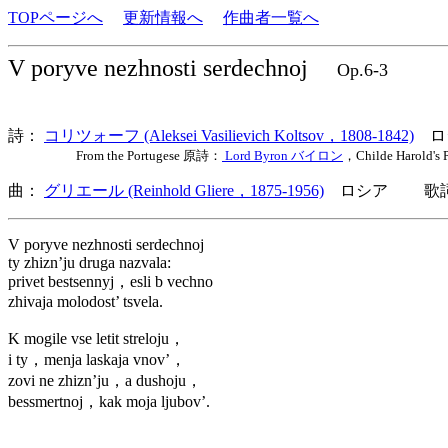
TOPページへ
更新情報へ
作曲者一覧へ
V poryve nezhnosti serdechnoj
Op.6-3
詩：
コリツォーフ (Aleksei Vasilievich Koltsov，1808-1842)
ロ
From the Portugese 原詩：
Lord Byron バイロン
，Childe Harold's 
曲：
グリエール (Reinhold Gliere，1875-1956)
ロシア 歌詞言
V poryve nezhnosti serdechnoj
ty zhizn’ju druga nazvala:
privet bestsennyj，esli b vechno
zhivaja molodost’ tsvela.
K mogile vse letit streloju，
i ty，menja laskaja vnov’，
zovi ne zhizn’ju，a dushoju，
bessmertnoj，kak moja ljubov’.