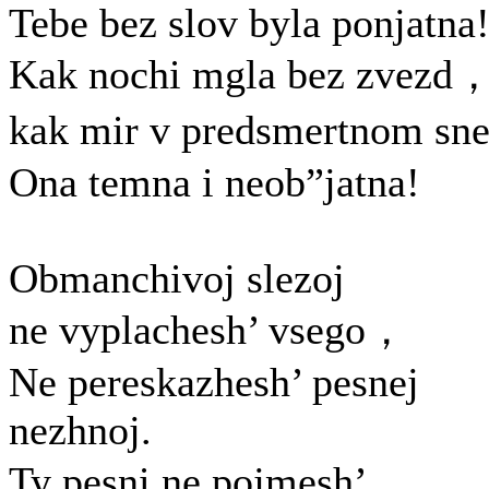
Tebe bez slov byla ponjatna
Kak nochi mgla bez zvezd
kak mir v predsmertnom s
Ona temna i neob”jatna!
Obmanchivoj slezoj
ne vyplachesh’ vsego，
Ne pereskazhesh’ pesnej
nezhnoj.
Ty pesni ne pojmesh’，