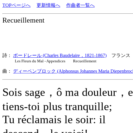
TOPページへ
更新情報へ
作曲者一覧へ
Recueillement
詩：
ボードレール (Charles Baudelaire，1821-1867)
フランス
Les Fleurs du Mal - Appendices Recueillement
曲：
ディーペンブロック (Alphonsus Johannes Maria Diepenbroc
Sois sage，ô ma douleur，e
tiens-toi plus tranquille;
Tu réclamais le soir: il