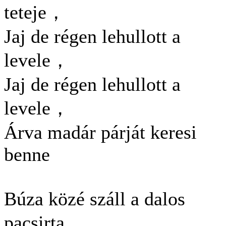
teteje，
Jaj de régen lehullott a
levele，
Jaj de régen lehullott a
levele，
Árva madár párját keresi
benne
Búza közé száll a dalos
pacsirta，