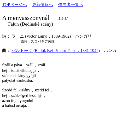
TOPページへ
更新情報へ
作曲者一覧へ
A menyasszonynál
BB87
Falun (Dedinské scény)
詩： ラーニ (Victor Lanyí，1889-1962) ハンガリー
原詩：スロバキア民謡
曲：
バルトーク (Bartók Béla Viktor János，1881-1945)
ハンガ
Száll a páva，száll，száll，
hej，tollát elhullajtja，
szőke kis lány gyűjti
patyolat vánkosba.
Szedd fel kislány，szedd fel，
hej，szükséged lesz rája，
azon fog nyugodni
a babád orcája.