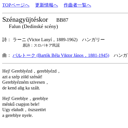
TOPページへ
更新情報へ
作曲者一覧へ
Szénagyüjtéskor
BB87
Falun (Dedinské scény)
詩： ラーニ (Victor Lanyí，1889-1962) ハンガリー
原詩：スロバキア民謡
曲：
バルトーク (Bartók Béla Viktor János，1881-1945)
ハンガ
Hej! Gereblyézd，gereblyézd，
azt a szép zöld szénát!
Gereblyézném szivesen，
de kend alig ka szált.
Hej! Gereblye，gereblye
ménkű csapjon bele!
Ugy elaludt，öszszetört
a gereblye nyele.