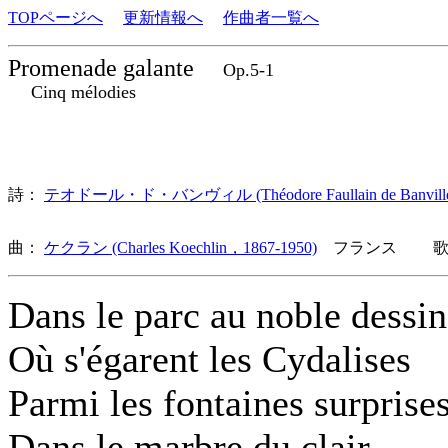
TOPページへ
更新情報へ
作曲者一覧へ
Promenade galante
Op.5-1
Cinq mélodies
詩：
テオドール・ド・バンヴィル (Théodore Faullain de Banville
曲：
ケクラン (Charles Koechlin，1867-1950)
フランス 歌詞
Dans le parc au noble dessin
Où s'égarent les Cydalises
Parmi les fontaines surprise
Dans le marbre du clair