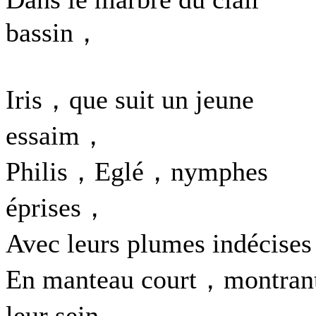
bassin，
Iris，que suit un jeune
essaim，
Philis，Eglé，nymphes
éprises，
Avec leurs plumes indécise
En manteau court，montran
leur sein，