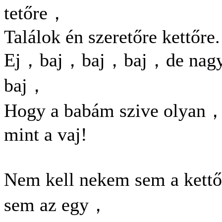
tetőre，
Találok én szeretőre kettőre.
Ej，baj，baj，baj，de nag
baj，
Hogy a babám szive olyan
mint a vaj!
Nem kell nekem sem a ket
sem az egy，