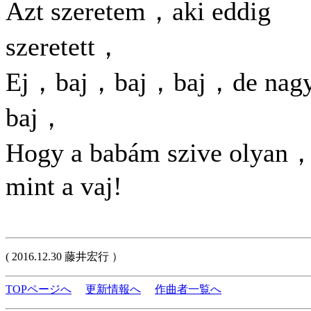
Azt szeretem，aki eddig
szeretett，
Ej，baj，baj，baj，de nag
baj，
Hogy a babám szive olyan
mint a vaj!
( 2016.12.30 藤井宏行 ）
TOPページへ
更新情報へ
作曲者一覧へ