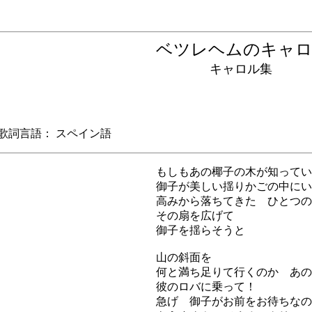
ベツレヘムのキャ
キャロル集
詞言語： スペイン語
もしもあの椰子の木が知ってい
御子が美しい揺りかごの中にい
高みから落ちてきた ひとつの
その扇を広げて
御子を揺らそうと
山の斜面を
何と満ち足りて行くのか あの
彼のロバに乗って！
急げ 御子がお前をお待ちなの