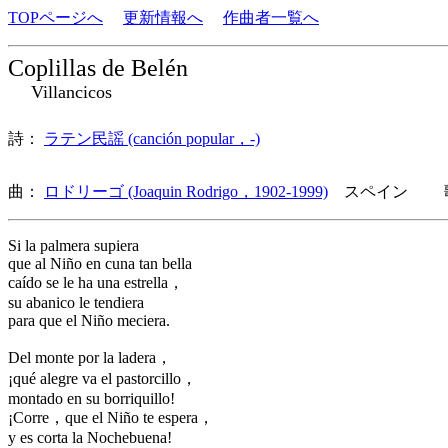
TOPページへ
更新情報へ
作曲者一覧へ
Coplillas de Belén
Villancicos
詩：
ラテン民謡 (canción popular，-)
曲：
ロドリーゴ (Joaquin Rodrigo，1902-1999)
スペイン 歌
Si la palmera supiera
que al Niño en cuna tan bella
caído se le ha una estrella，
su abanico le tendiera
para que el Niño meciera.
Del monte por la ladera，
¡qué alegre va el pastorcillo，
montado en su borriquillo!
¡Corre，que el Niño te espera，
y es corta la Nochebuena!