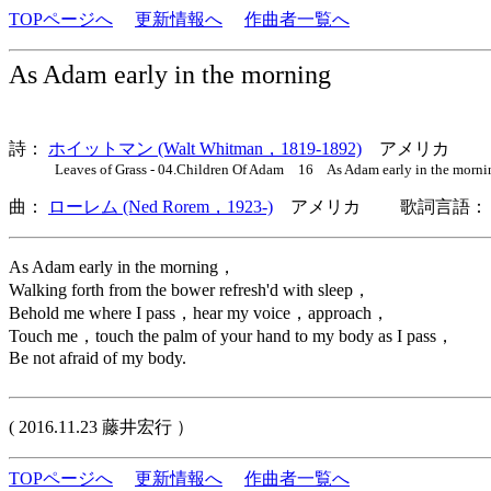
TOPページへ
更新情報へ
作曲者一覧へ
As Adam early in the morning
詩：
ホイットマン (Walt Whitman，1819-1892)
アメリカ
Leaves of Grass - 04.Children Of Adam 16 As Adam early in the morni
曲：
ローレム (Ned Rorem，1923-)
アメリカ 歌詞言語： 
As Adam early in the morning，
Walking forth from the bower refresh'd with sleep，
Behold me where I pass，hear my voice，approach，
Touch me，touch the palm of your hand to my body as I pass，
Be not afraid of my body.
( 2016.11.23 藤井宏行 ）
TOPページへ
更新情報へ
作曲者一覧へ