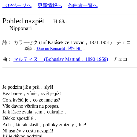
TOPページへ
更新情報へ
作曲者一覧へ
Pohled nazpět
H.68a
Nipponari
詩： カラーセク (Jiří Karásek ze Lvovic，1871-1951) チェコ
原詩：
Ono no Komachi 小野小町
，
曲：
マルティヌー (Bohuslav Martinů，1890-1959)
チェコ 歌
Je podzim již a prši，slyš!
Bez barev，vůně，svět je již!
Co z květů je，co ze mne as?
Vše dávno větrům na pospas.
Ja k lásce zvala jsem，cukrujic，
Děcko zpozdilé，
Ach，kterak slasti，polibky zmizely，hle!
Ni usměv v cestu nezaplá!
Již je dávno podzim!