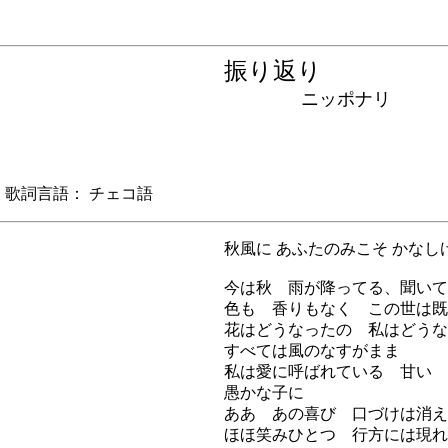
振り返り
ニッポナリ
詞言語： チェコ語
秋風に あふたのみこそ かなし
今は秋 雨が降ってる、聞いて
色も 香りもなく この世は既
花はどうなったの 私はどうな
すべては風のなすがまま
私は愛に呼ばれている 甘い
愚かな子に
ああ あの喜び 口づけは消え
ほほ笑みひとつ 行方には現れ