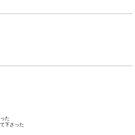
バラ
った
て下さった