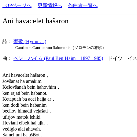
TOPページへ
更新情報へ
作曲者一覧へ
Ani havacelet hašaron
詩：
聖歌 (Hymn，-)
Canticum Canticorum Salomonis（ソロモンの雅歌）
曲：
ベン＝ハイム (Paul Ben-Haim，1897-1985)
ドイツ→イス
Ani havacelet hašaron，
šovšanat ha amakim.
Kešovšanah bein hahovhim，
ken rajati bein habanot.
Ketapuah ba acei haija ar，
ken dodi bein habanim
becilov himadti vejašati，
ufirjov matok lehiki.
Heviani elbeit haijajin，
vediglo alai ahavah.
Samehuni ba ašišot，