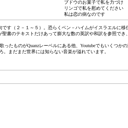
ブドウのお菓子で私を力づけ
リンゴで私を慰めてください
私は恋の病なのです
句です（２－１～５）。恐らくベン－ハイムがイスラエルに移
聖書のテキストだけあって膨大な数の英訳や和訳を参照でき、ま
ch の歌ったものがQuanzレーベルにある他、Youtubeでも
ところ。まだまだ世界には知らない音楽が溢れています。