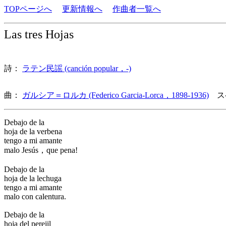
TOPページへ
更新情報へ
作曲者一覧へ
Las tres Hojas
詩：
ラテン民謡 (canción popular，-)
曲：
ガルシア＝ロルカ (Federico Garcia-Lorca，1898-1936)
ス
Debajo de la
hoja de la verbena
tengo a mi amante
malo Jesús，que pena!
Debajo de la
hoja de la lechuga
tengo a mi amante
malo con calentura.
Debajo de la
hoja del perejil