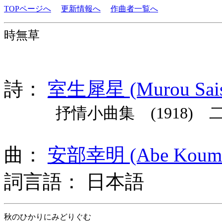
TOPページへ
更新情報へ
作曲者一覧へ
時無草
詩：
室生犀星 (Murou Sais
抒情小曲集 (1918) 
曲：
安部幸明 (Abe Koume
詞言語： 日本語
秋のひかりにみどりぐむ