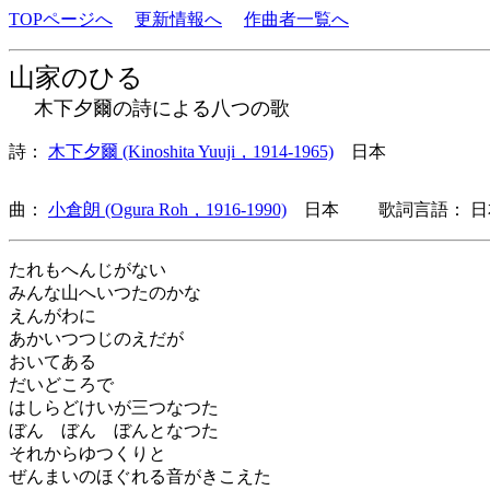
TOPページへ
更新情報へ
作曲者一覧へ
山家のひる
木下夕爾の詩による八つの歌
詩：
木下夕爾 (Kinoshita Yuuji，1914-1965)
日本
曲：
小倉朗 (Ogura Roh，1916-1990)
日本 歌詞言語： 日
たれもへんじがない
みんな山へいつたのかな
えんがわに
あかいつつじのえだが
おいてある
だいどころで
はしらどけいが三つなつた
ぼん ぼん ぼんとなつた
それからゆつくりと
ぜんまいのほぐれる音がきこえた