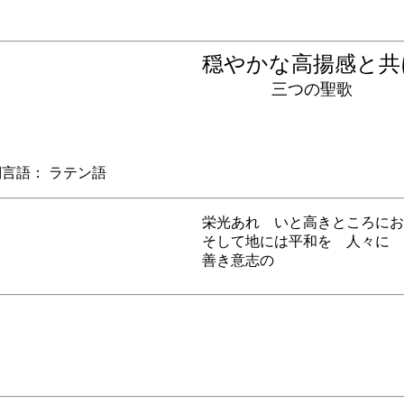
穏やかな高揚感と
三つの聖歌
語： ラテン語
栄光あれ いと高きところにお
そして地には平和を 人々に
善き意志の