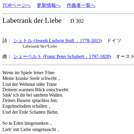
TOPページへ
更新情報へ
作曲者一覧へ
Labetrank der Liebe
D 302
詩：
シュトル (Joseph Ludwig Stoll ，1778-1815)
ドイツ
Labetrank?der?Liebe
曲：
シューベルト (Franz Peter Schubert，1797-1828)
オースト
Wenn im Spiele leiser Töne
Meine kranke Seele schwebt，
Und der Wehmut süße Träne
Deinem warmen Blick entschwebt:
Sink' ich dir bei sanftem Wallen
Deines Busens sprachlos hin;
Engelmelodien schallen，
Und der Erde Schatten fliehn.
So in Eden hingesunken，
Lieb' mit Liebe umgetauscht，