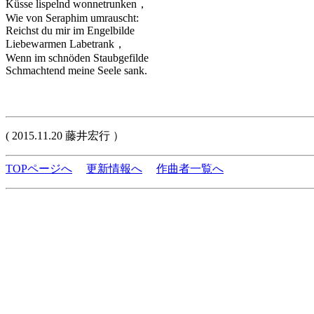
Küsse lispelnd wonnetrunken，
Wie von Seraphim umrauscht:
Reichst du mir im Engelbilde
Liebewarmen Labetrank，
Wenn im schnöden Staubgefilde
Schmachtend meine Seele sank.
( 2015.11.20 藤井宏行 ）
TOPページへ
更新情報へ
作曲者一覧へ