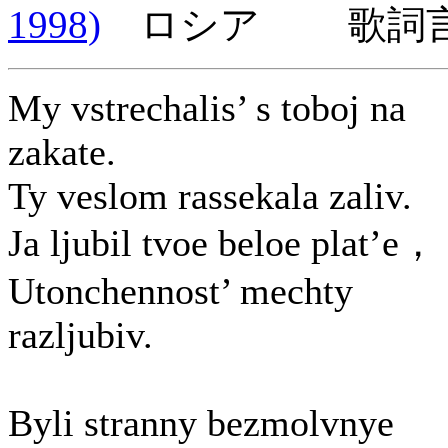
1998)
ロシア 歌詞言
My vstrechalis’ s toboj na
zakate.
Ty veslom rassekala zaliv.
Ja ljubil tvoe beloe plat’e，
Utonchennost’ mechty
razljubiv.
Byli stranny bezmolvnye