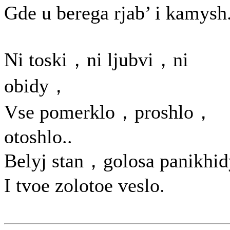
Gde u berega rjab’ i kamysh
Ni toski，ni ljubvi，ni
obidy，
Vse pomerklo，proshlo，
otoshlo..
Belyj stan，golosa panikhid
I tvoe zolotoe veslo.