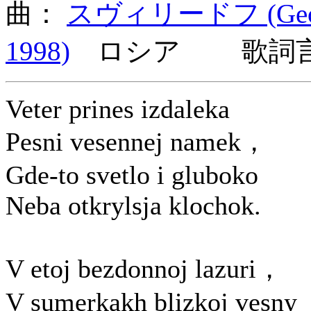
曲：
スヴィリードフ (Georgi 
1998)
ロシア 歌詞言
Veter prines izdaleka
Pesni vesennej namek，
Gde-to svetlo i gluboko
Neba otkrylsja klochok.
V etoj bezdonnoj lazuri，
V sumerkakh blizkoj vesny