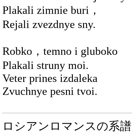
Plakali zimnie buri，
Rejali zvezdnye sny.
Robko，temno i gluboko
Plakali struny moi.
Veter prines izdaleka
Zvuchnye pesni tvoi.
ロシアンロマンスの系譜