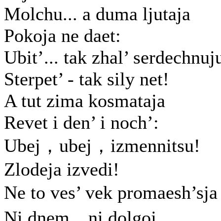
Molchu... a duma ljutaja
Pokoja ne daet:
Ubit’... tak zhal’ serdechnuj
Sterpet’ - tak sily net!
A tut zima kosmataja
Revet i den’ i noch’:
Ubej，ubej，izmennitsu!
Zlodeja izvedi!
Ne to ves’ vek promaesh’sj
Ni dnem，ni dolgoj