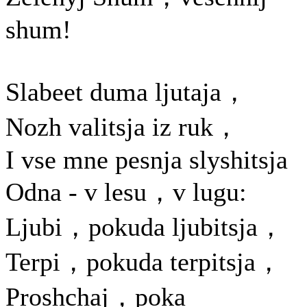
shum!
Slabeet duma ljutaja，
Nozh valitsja iz ruk，
I vse mne pesnja slyshitsja
Odna - v lesu，v lugu:
Ljubi，pokuda ljubitsja，
Terpi，pokuda terpitsja，
Proshchaj，poka