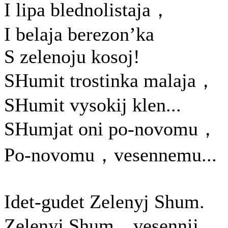
I lipa blednolistaja，
I belaja berezon’ka
S zelenoju kosoj!
SHumit trostinka malaja，
SHumit vysokij klen...
SHumjat oni po-novomu，
Po-novomu，vesennemu...
Idet-gudet Zelenyj Shum.
Zelenyj Shum，vesennij