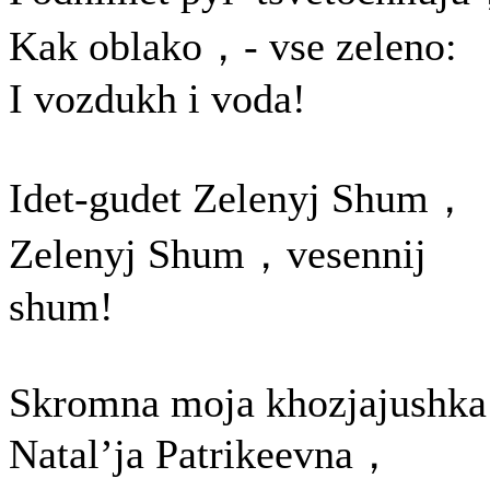
Kak oblako，- vse zeleno:
I vozdukh i voda!
Idet-gudet Zelenyj Shum，
Zelenyj Shum，vesennij
shum!
Skromna moja khozjajushka
Natal’ja Patrikeevna，