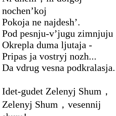
nochen’koj
Pokoja ne najdesh’.
Pod pesnju-v’jugu zimnjuju
Okrepla duma ljutaja -
Pripas ja vostryj nozh...
Da vdrug vesna podkralasja.
Idet-gudet Zelenyj Shum，
Zelenyj Shum，vesennij