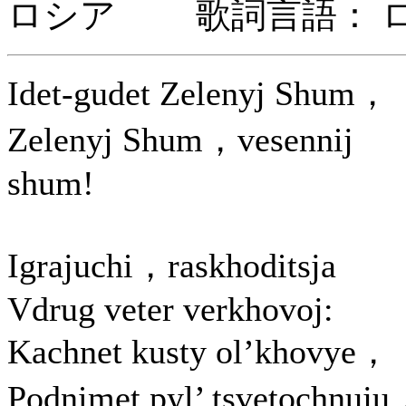
ロシア 歌詞言語： 
Idet-gudet Zelenyj Shum，
Zelenyj Shum，vesennij
shum!
Igrajuchi，raskhoditsja
Vdrug veter verkhovoj:
Kachnet kusty ol’khovye，
Podnimet pyl’ tsvetochnuj