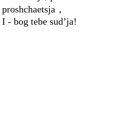
proshchaetsja，
I - bog tebe sud’ja!