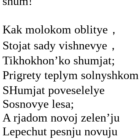
shum!
Kak molokom oblitye，
Stojat sady vishnevye，
Tikhokhon’ko shumjat;
Prigrety teplym solnyshko
SHumjat poveselelye
Sosnovye lesa;
A rjadom novoj zelen’ju
Lepechut pesnju novuju