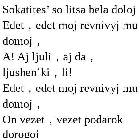
Sokatites’ so litsa bela dol
Edet，edet moj revnivyj mu
domoj，
A! Aj ljuli，aj da，
ljushen’ki，li!
Edet，edet moj revnivyj mu
domoj，
On vezet，vezet podarok
dorogoj