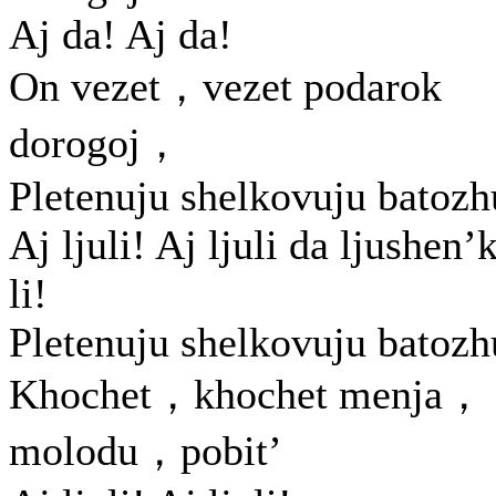
Aj da! Aj da!
On vezet，vezet podarok
dorogoj，
Pletenuju shelkovuju batozh
Aj ljuli! Aj ljuli da ljushen’k
li!
Pletenuju shelkovuju batozh
Khochet，khochet menja，
molodu，pobit’