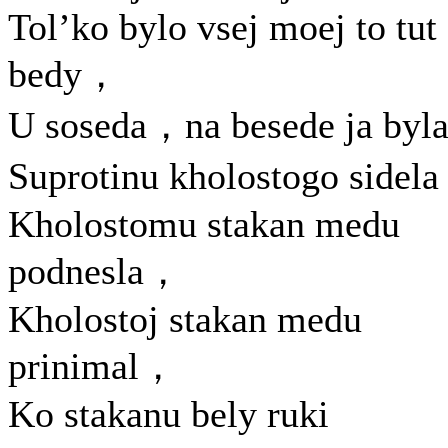
Tol’ko bylo vsej moej to tut
bedy，
U soseda，na besede ja by
Suprotinu kholostogo sidel
Kholostomu stakan medu
podnesla，
Kholostoj stakan medu
prinimal，
Ko stakanu bely ruki