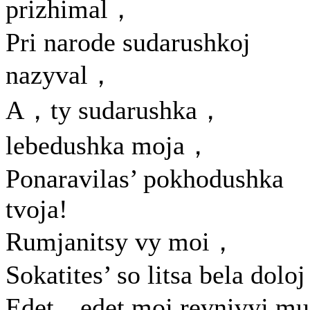
prizhimal，
Pri narode sudarushkoj
nazyval，
A，ty sudarushka，
lebedushka moja，
Ponaravilas’ pokhodushka
tvoja!
Rumjanitsy vy moi，
Sokatites’ so litsa bela doloj
Edet，edet moj revnivyj mu