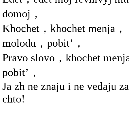
domoj，
Khochet，khochet menja，
molodu，pobit’，
Pravo slovo，khochet menj
pobit’，
Ja zh ne znaju i ne vedaju za
chto!