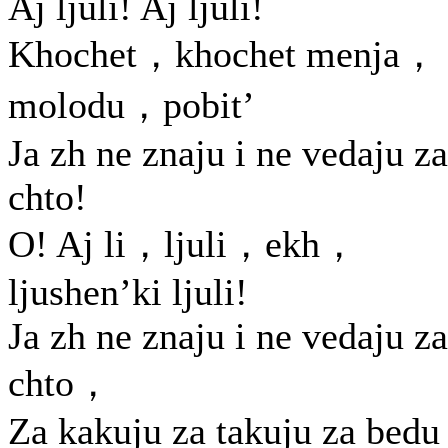
Aj ljuli! Aj ljuli!
Khochet，khochet menja，
molodu，pobit’
Ja zh ne znaju i ne vedaju za
chto!
O! Aj li，ljuli，ekh，
ljushen’ki ljuli!
Ja zh ne znaju i ne vedaju za
chto，
Za kakuju za takuju za bedu