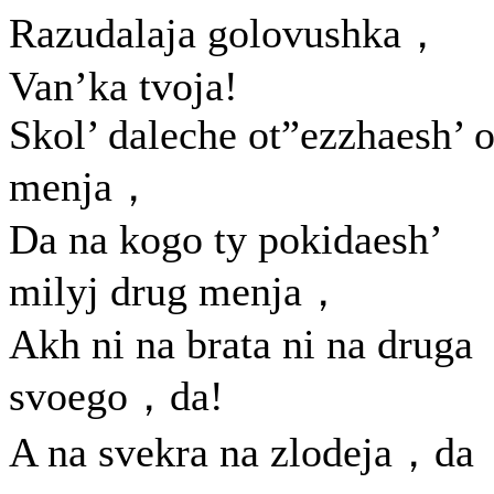
Razudalaja golovushka，
Van’ka tvoja!
Skol’ daleche ot”ezzhaesh’ o
menja，
Da na kogo ty pokidaesh’
milyj drug menja，
Akh ni na brata ni na druga
svoego，da!
A na svekra na zlodeja，da