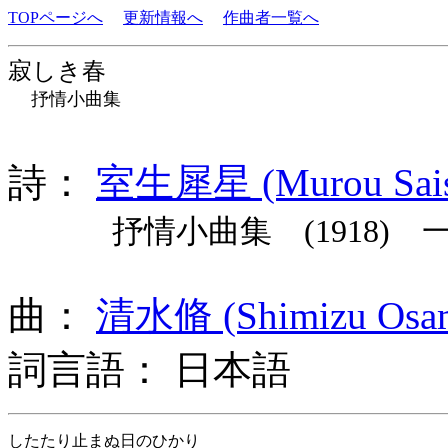
TOPページへ
更新情報へ
作曲者一覧へ
寂しき春
抒情小曲集
詩：
室生犀星 (Murou Sais
抒情小曲集 (1918) 
曲：
清水脩 (Shimizu Osa
詞言語： 日本語
したたり止まぬ日のひかり