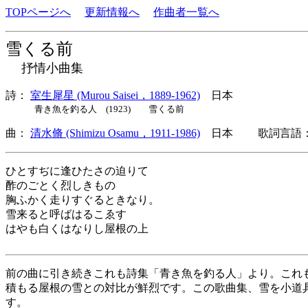
TOPページへ
更新情報へ
作曲者一覧へ
雪くる前
抒情小曲集
詩：
室生犀星 (Murou Saisei，1889-1962)
日本
青き魚を釣る人 (1923) 雪くる前
曲：
清水脩 (Shimizu Osamu，1911-1986)
日本 歌詞言語：
ひとすぢに逢ひたさの迫りて
酢のごとく烈しきもの
胸ふかく走りすぐるときなり。
雪来ると呼ばはるこゑす
はやも白くはなりし屋根の上
前の曲に引き続きこれも詩集「青き魚を釣る人」より。これ
積もる屋根の雪との対比が鮮烈です。この歌曲集、雪を小道
す。