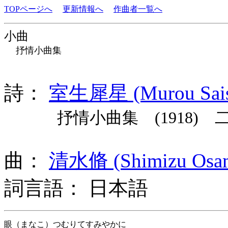
TOPページへ
更新情報へ
作曲者一覧へ
小曲
抒情小曲集
詩：
室生犀星 (Murou Sais
抒情小曲集 (1918) 
曲：
清水脩 (Shimizu Osa
詞言語： 日本語
眼（まなこ）つむりてすみやかに