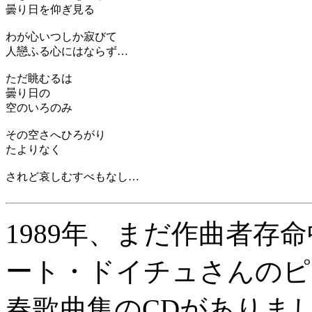
曇り日を仰ぎ見る
わが心いつしか寂びて
人戀ふる心にはならず…
ただ眺むるは
曇り日の
空のいろのみ
その空さへひろがり
たよりなく
されど哀しむすべもなし…
1989年、まだ作曲者存
ート・ドイチュさんのピ
春歌曲集のCDがありま