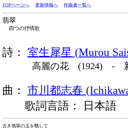
TOPページへ
更新情報へ
作曲者一覧へ
翡翠
四つの抒情歌
詩：
室生犀星 (Murou Sais
高麗の花 (1924) -
曲：
市川都志春 (Ichikawa 
歌詞言語： 日本語
古き翡翠の玉を翳して