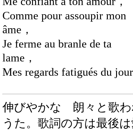
Me confiant à ton amour，
Comme pour assoupir mon
âme，
Je ferme au branle de ta
lame，
Mes regards fatigués du jour
伸びやかな 朗々と歌わ
うた。歌詞の方は最後は