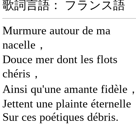
歌詞言語： フランス語
Murmure autour de ma
nacelle，
Douce mer dont les flots
chéris，
Ainsi qu'une amante fidèle
Jettent une plainte éternelle
Sur ces poétiques débris.