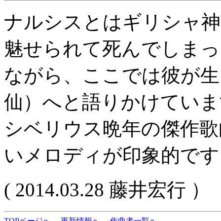
ナルシスとはギリシャ神
魅せられて死んでしまっ
ながら、ここでは彼が生
仙）へと語りかけていま
シベリウス晩年の傑作歌
いメロディが印象的です
( 2014.03.28 藤井宏行 ）
TOPページへ
更新情報へ
作曲者一覧へ