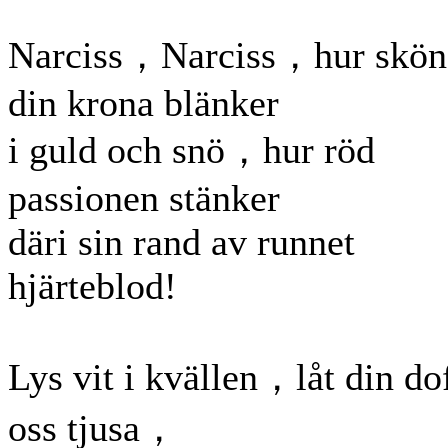
Narciss，Narciss，hur skön
din krona blänker
i guld och snö，hur röd
passionen stänker
däri sin rand av runnet
hjärteblod!
Lys vit i kvällen，låt din do
oss tjusa，