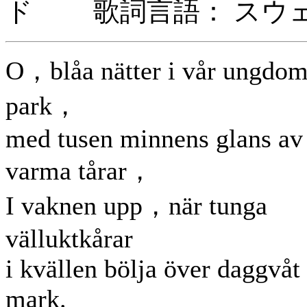
ド 歌詞言語： スウ
O，blåa nätter i vår ungdo
park，
med tusen minnens glans av
varma tårar，
I vaknen upp，när tunga
välluktkårar
i kvällen bölja över daggvåt
mark.